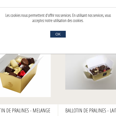
nts ayant acheté cet article ont également
Les cookies nous permettent d'offrir nos services. En utilisant nos services, vous
acceptez notre utilisation des cookies.
OK
TIN DE PRALINES - MELANGE
BALLOTIN DE PRALINES - LAI