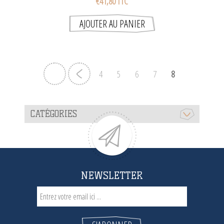
€41,80 TTC
4
5
6
7
8
CATÉGORIES
NEWSLETTER