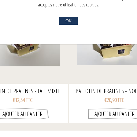
acceptez notre utilisation des cookies.
OK
IN DE PRALINES - LAIT MIXTE
BALLOTIN DE PRALINES - NOI
300GR
500GR
€12,54 TTC
€20,90 TTC